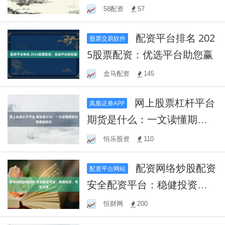
58配资
57
配资平台排名 202
股票交易软件
5股票配资：优选平台助您赢
盒马配资
145
网上股票杠杆平台
凤凰证券APP
期货是什么：一文读懂期货
交易基础知识
恒乐股资
110
配资网络炒股配资
配资平台网站
安全配资平台：稳健投资，
专业之选
恒财网
200