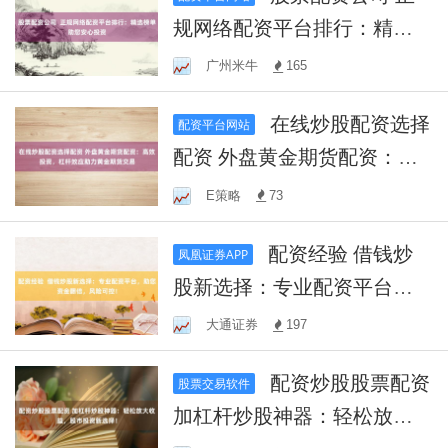
规网络配资平台排行：精选
榜单助您安心投资
广州米牛
165
在线炒股配资选择
配资平台网站
配资 外盘黄金期货配资：高
效投资，杠杆效应助力黄金
E策略
73
期货交易
配资经验 借钱炒
凤凰证券APP
股新选择：专业配资平台，
助您资金翻倍，风险可控！
大通证券
197
配资炒股股票配资
股票交易软件
加杠杆炒股神器：轻松放大