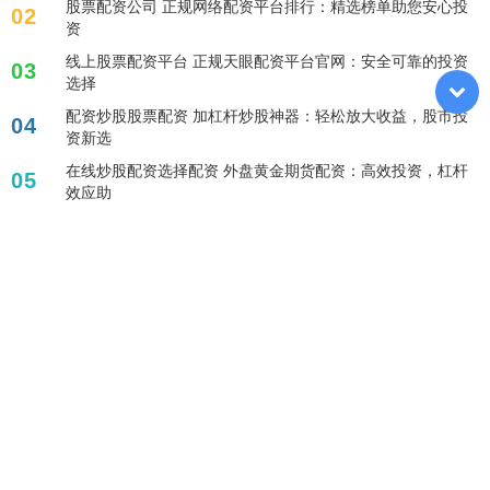
股票配资公司 正规网络配资平台排行：精选榜单助您安心投
02
资
线上股票配资平台 正规天眼配资平台官网：安全可靠的投资
03
选择
配资炒股股票配资 加杠杆炒股神器：轻松放大收益，股市投
04
资新选
在线炒股配资选择配资 外盘黄金期货配资：高效投资，杠杆
05
效应助
标签列表
股票配资排名
正规配资哪家好
网上股票配资
股票配资平台哪个可靠
配资论坛
股市融资
配资排行
股票交易规则