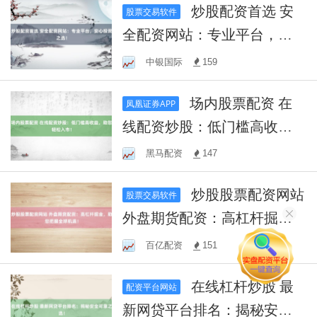
炒股配资首选 安
股票交易软件
全配资网站：专业平台，安
心投资之选！
中银国际
159
场内股票配资 在
凤凰证券APP
线配资炒股：低门槛高收
益，助您轻松入市！
黑马配资
147
炒股股票配资网站
股票交易软件
外盘期货配资：高杠杆掘
金，助您把握全球机遇！
百亿配资
151
在线杠杆炒股 最
配资平台网站
新网贷平台排名：揭秘安全