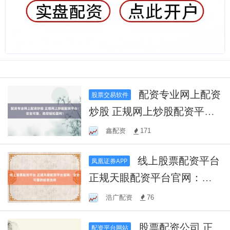
配资专业网上配资
股票交易软件
炒股 正规网上炒股配资平
台：安全可靠，助您轻松盈
鑫配资
171
利！
线上股票配资平台
凤凰证券APP
正规天眼配资平台官网：安
全可靠的投资选择
浩广配资
76
股票配资公司 正
配资平台网站