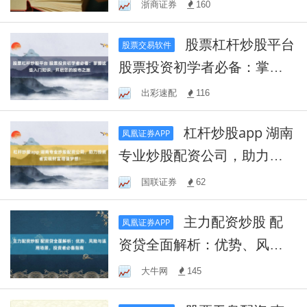
收益，股市投资新选择！
浙商证券
160
股票杠杆炒股平台
股票交易软件
股票投资初学者必备：掌握
这些入门知识，开启您的股
出彩速配
116
市之旅
杠杆炒股app 湖南
凤凰证券APP
专业炒股配资公司，助力投
资者实现财富增值梦想！
国联证券
62
主力配资炒股 配
凤凰证券APP
资贷全面解析：优势、风险
与适用场景，投资者必备指
大牛网
145
南