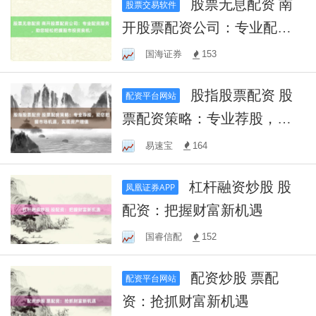
股票无息配资 南
股票交易软件
开股票配资公司：专业配资
服务，助您轻松把握股市投
国海证券
153
资良机！
股指股票配资 股
配资平台网站
票配资策略：专业荐股，助
您把握市场机遇，实现资产
易速宝
164
增值
杠杆融资炒股 股
凤凰证券APP
配资：把握财富新机遇
国睿信配
152
配资炒股 票配
配资平台网站
资：抢抓财富新机遇